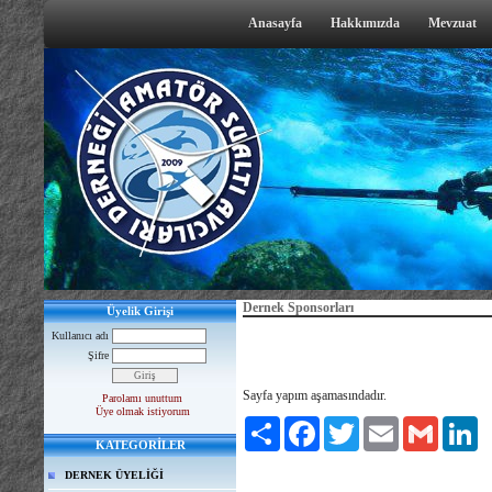
Anasayfa
Hakkımızda
Mevzuat
Dernek Sponsorları
Üyelik Girişi
Kullanıcı adı
Şifre
Sayfa yapım aşamasındadır.
Parolamı unuttum
Üye olmak istiyorum
Paylaş
Facebook
Twitter
Email
Gmail
Li
KATEGORİLER
DERNEK ÜYELİĞİ