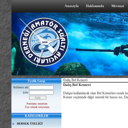
Anasayfa
Hakkımızda
Mevzuat
Dalış Bel Kemeri
Üyelik Girişi
Dalış Bel Kemeri
Kullanıcı adı
Şifre
Dalışta kullanılacak olan Bel Kemerleri esnek k
Kemer seçiminde diğer önemli bir husus ise, Dalı
Parolamı unuttum
Üye olmak istiyorum
KATEGORİLER
DERNEK ÜYELİĞİ