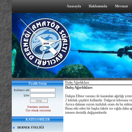
Anasayfa
Hakkımızda
Mevzuat
Dalış Ağırlıkları
Üyelik Girişi
Dalış Ağırlıkları
Kullanıcı adı
Şifre
Dalışta Elbise vasıtası ile kazanılan ağırlığı y
2 kiloluk çeşitleri kullanılır. Dalgıcın kilosuna 
Ayrıca dalınan suyun tuzluluk oranı da bu miktar
Parolamı unuttum
Buna etki eden bir başka faktör ise sığda daha ağ
Üye olmak istiyorum
istenen derinlik değişmektedir.
KATEGORİLER
DERNEK ÜYELİĞİ