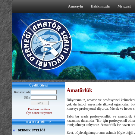
Anasayfa
Hakkımızda
Mevzuat
Üyelik Girişi
Amatörlük
Kullanıcı adı
Şifre
Biliyorsunuz, amatör ve profesyonel kelimeler
çok da futbol sayesinde ilkokul öğrencileri bi
kimseye profesyonel diyoruz. Merak ve heves seb
Parolamı unuttum
Üye olmak istiyorum
Tabii bu arada profesyonellik ve amatörlük 
kazanmış durumda. “Bir işin profesyoneli olmakta
KATEGORİLER
inmiş olmayı anlıyoruz. Amatörlük ise bazen acem
DERNEK ÜYELİĞİ
Evet, böyle algılanıyor ama aslında böyle değil