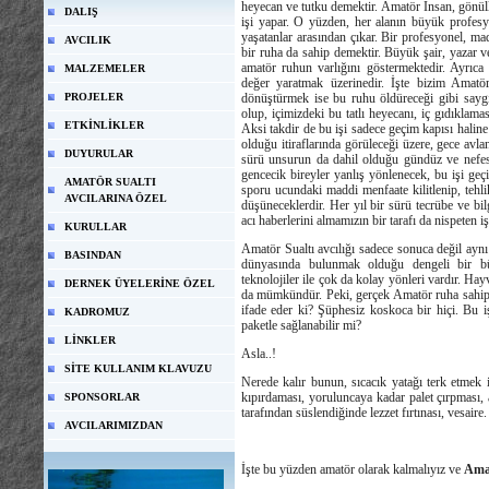
heyecan ve tutku demektir. Amatör İnsan, gönüll
DALIŞ
işi yapar. O yüzden, her alanın büyük profes
yaşatanlar arasından çıkar. Bir profesyonel, ma
AVCILIK
bir ruha da sahip demektir. Büyük şair, yazar ve
amatör ruhun varlığını göstermektedir. Ayrıca 
MALZEMELER
değer yaratmak üzerinedir. İşte bizim Amatör
dönüştürmek ise bu ruhu öldüreceği gibi sa
PROJELER
olup, içimizdeki bu tatlı heyecanı, iç gıdıklamas
ETKİNLİKLER
Aksi takdir de bu işi sadece geçim kapısı halin
olduğu itiraflarında görüleceği üzere, gece av
DUYURULAR
sürü unsurun da dahil olduğu gündüz ve nefesle
gencecik bireyler yanlış yönlenecek, bu işi geçi
AMATÖR SUALTI
sporu ucundaki maddi menfaate kilitlenip, tehli
AVCILARINA ÖZEL
düşüneceklerdir. Her yıl bir sürü tecrübe ve bil
acı haberlerini almamızın bir tarafı da nispeten işi
KURULLAR
Amatör Sualtı avcılığı sadece sonuca değil aynı
BASINDAN
dünyasında bulunmak olduğu dengeli bir bü
teknolojiler ile çok da kolay yönleri vardır. Ha
DERNEK ÜYELERİNE ÖZEL
da mümkündür. Peki, gerçek Amatör ruha sahip bi
ifade eder ki? Şüphesiz koskoca bir hiçi. Bu 
KADROMUZ
paketle sağlanabilir mi?
LİNKLER
Asla..!
SİTE KULLANIM KLAVUZU
Nerede kalır bunun, sıcacık yatağı terk etmek
kıpırdaması, yoruluncaya kadar palet çırpması, 
SPONSORLAR
tarafından süslendiğinde lezzet fırtınası, vesaire.
AVCILARIMIZDAN
İşte bu yüzden amatör olarak kalmalıyız ve
Amat