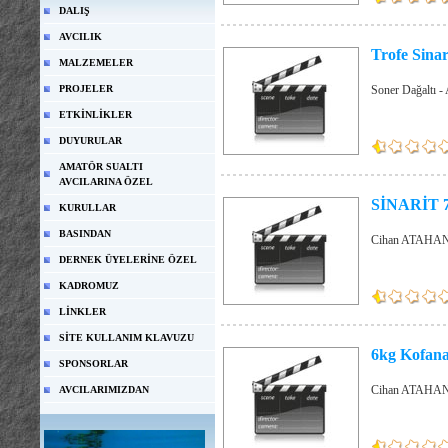
DALIŞ
AVCILIK
Trofe Sinar
MALZEMELER
PROJELER
Soner Dağaltı -
ETKİNLİKLER
DUYURULAR
AMATÖR SUALTI
AVCILARINA ÖZEL
SİNARİT 
KURULLAR
BASINDAN
Cihan ATAHAN
DERNEK ÜYELERİNE ÖZEL
KADROMUZ
LİNKLER
SİTE KULLANIM KLAVUZU
6kg Kofan
SPONSORLAR
Cihan ATAHAN
AVCILARIMIZDAN