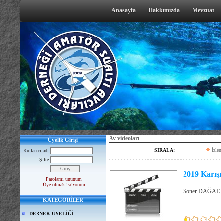
Anasayfa
Hakkımızda
Mevzuat
Av videoları
Üyelik Girişi
SIRALA:
İzle
Kullanıcı adı
Şifre
2019 Karış
Parolamı unuttum
Üye olmak istiyorum
Soner DAĞAL
KATEGORİLER
DERNEK ÜYELİĞİ