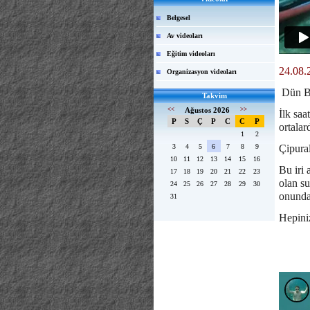
Belgesel
Av videoları
Eğitim videoları
24.08.
Organizasyon videoları
Dün Bo
Takvim
<<
Ağustos 2026
>>
İlk saa
P
S
Ç
P
C
C
P
ortalar
1
2
3
4
5
6
7
8
9
Çipural
10
11
12
13
14
15
16
Bu iri 
17
18
19
20
21
22
23
olan su
24
25
26
27
28
29
30
onunda
31
Hepiniz