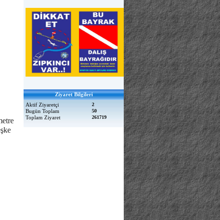
Ziyaret Bilgileri
Aktif Ziyaretçi
2
Bugün Toplam
50
Toplam Ziyaret
261719
metre
eşke