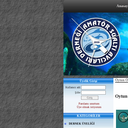
Anasay
Oytun 
Üyelik Girişi
Kullanıcı adı
Şifre
Oytun 
Parolamı unuttum
Üye olmak istiyorum
KATEGORİLER
DERNEK ÜYELİĞİ