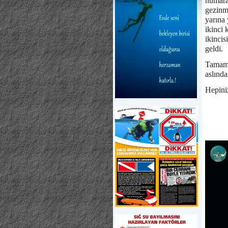
numara
gezinm
yarına 
ikinci
ikincis
geldi.
Tamam 
aslında
Hepiniz