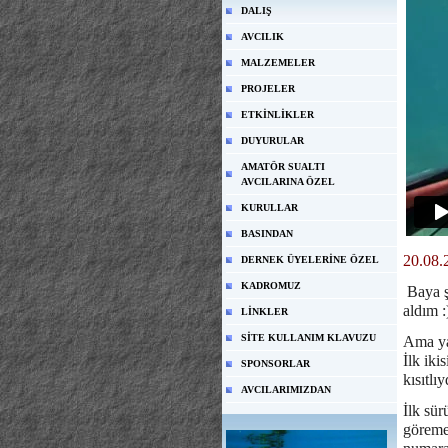
DALIŞ
AVCILIK
MALZEMELER
PROJELER
ETKİNLİKLER
DUYURULAR
AMATÖR SUALTI
AVCILARINA ÖZEL
KURULLAR
BASINDAN
20.08.
DERNEK ÜYELERİNE ÖZEL
KADROMUZ
Baya ş
aldım :
LİNKLER
SİTE KULLANIM KLAVUZU
Ama yan
İlk iki
SPONSORLAR
kısıtlı
AVCILARIMIZDAN
İlk sü
göreme