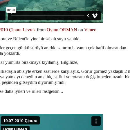
2010 Çipura Levrek
from
Oytun ORMAN
on
Vimeo
.
ra ve Bülent'le yine bir sabah suyu yaptık.
tler geçen günkü sürüyü aradık, sanırım havanın çok hafif olmasından
da yoklardı.
ar yumurta bırakmaya kıyılamış. Bilginize,
arkadaşın abisiyle erken saatlerde karşılaştık. Görür görmez yaklaşık
2 
ya yatmayı denedim ama hiç istifini ve rotasını değiştirmeden
uzadı. K
 peşinden gitseydim diyorum şimdi.
e daha iyileri ve irileri rastgelsin...