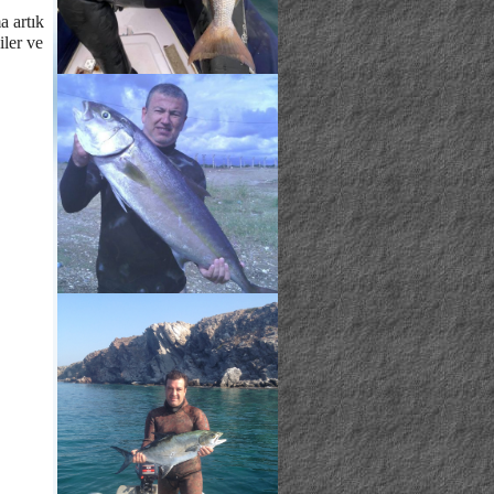
a artık
iler ve