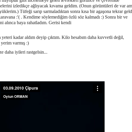
 miyoplar gibi incelemeye gelen levrekleri görünce ve çevremde
elerini izledikçe ağlıyacak kıvama geldim. (Onun görüntüleri de var
am
yüklerim.) Tüfeği sarıp sarmaladıktan sonra kısa bir
agaşona tekrar geld
 karavana :'( . Kendime söylemediğim özlü
söz kalmadı :) Sonra bir ve
ini alınca baya rahatladım. Gerisi kendi
yeteri kadar aldım deyip çıktım. Kilo hesabım daha kuvvetli değil,
 yerim varmış :)
e daha iyileri rastgelsin...