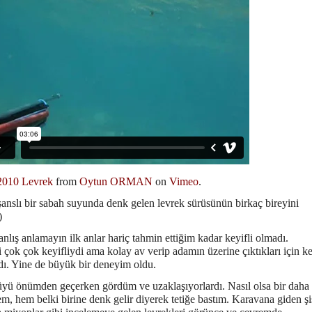
2010 Levrek
from
Oytun ORMAN
on
Vimeo
.
anslı bir sabah suyunda denk gelen levrek sürüsünün birkaç bireyini
)
lış anlamayın ilk anlar hariç tahmin ettiğim kadar keyifli olmadı.
si çok çok keyifliydi ama kolay av verip adamın üzerine çıktıkları
için k
ydı. Yine de büyük bir deneyim oldu.
rüyü önümden geçerken gördüm ve uzaklaşıyorlardı. Nasıl olsa bir daha
m, hem belki birine denk gelir diyerek tetiğe bastım. Karavana giden
şi