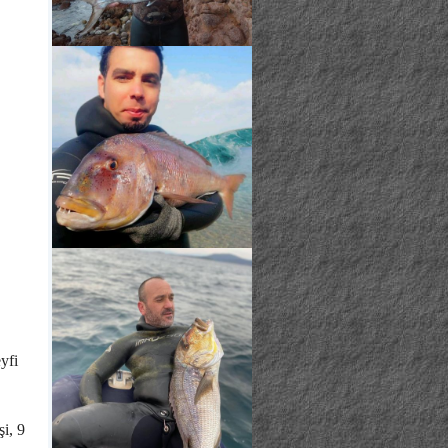
eyfi
şi, 9